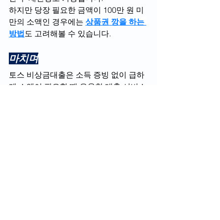
하지만 당장 필요한 금액이 100만 원 미
만의 소액인 경우에는 
상품권 깡을 하는 
방법
도 고려해볼 수 있습니다.
마치며
토스 비상금대출은 소득 증빙 없이 급하
게 소액이 필요할 때 유용한 대출 서비스
입니다. 하지만 대출 심사 기준이 있으므
로, 거절 사유에 해당하지 않도록 신용 관
리나 금융 거래 이력을 주의하는 것이 중
요합니다.