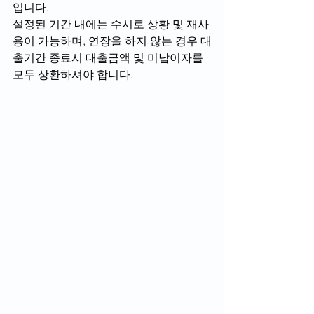
입니다.
설정된 기간 내에는 수시로 상황 및 재사
용이 가능하며, 연장을 하지 않는 경우 대
출기간 종료시 대출금액 및 미납이자를 
모두 상환하셔야 합니다.