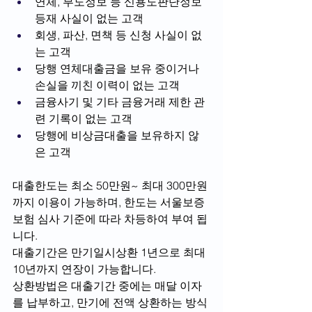
연체, 부도정보 등 신용도판단정보 
등재 사실이 없는 고객
회생, 파산, 면책 등 신청 사실이 없
는 고객
당행 연체대출금을 보유 중이거나 
손실을 끼친 이력이 없는 고객
금융사기 및 기타 금융거래 제한 관
련 기록이 없는 고객
당행에 비상금대출을 보유하지 않
은 고객
대출한도는 최소 50만원~ 최대 300만원
까지 이용이 가능하며, 한도는 서울보증
보험 심사 기준에 따라 차등하여 부여 됩
니다.
대출기간은 만기일시상환 1년으로 최대 
10년까지 연장이 가능합니다.
상환방법은 대출기간 중에는 매달 이자
를 납부하고, 만기에 전액 상환하는 방식 